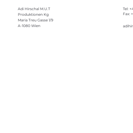
Adi Hirschal M.U.T
Tel: 
Fax: 
Produktionen Kg
Maria Treu Gasse 1/9
A-1080 Wien
adihi