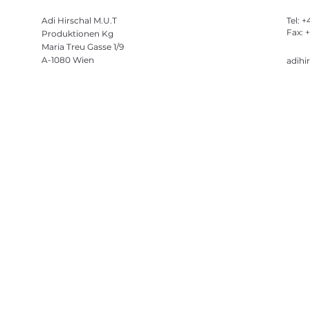
Adi Hirschal M.U.T
Tel: 
Fax: 
Produktionen Kg
Maria Treu Gasse 1/9
A-1080 Wien
adihi