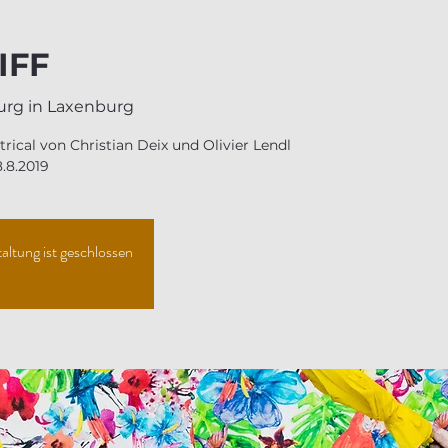
IFF
urg in Laxenburg
strical von Christian Deix und Olivier Lendl
altung ist geschlossen