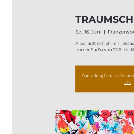
TRAUMSCH
So., 16. Juni
  |  
Franzensb
Alles läuft schief – ein Desa
Anmeldung für diese Veranst
OK