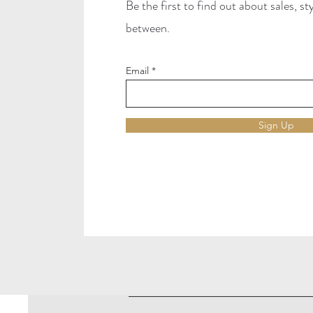
Be the first to find out about sales, s
between.
Email
Sign Up