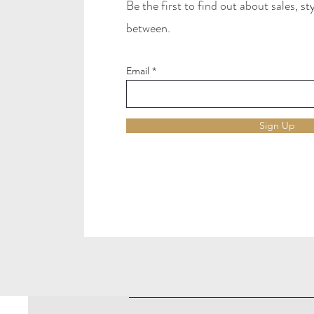
Be the first to find out about sales, s
between.
Email
Sign Up