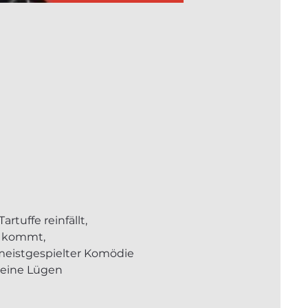
rtuffe reinfällt,
g kommt,
 meistgespielter Komödie
leine Lügen