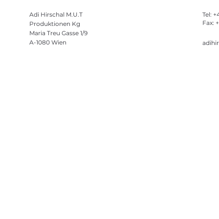
Adi Hirschal M.U.T
Tel: 
Fax: 
Produktionen Kg
Maria Treu Gasse 1/9
A-1080 Wien
adihi