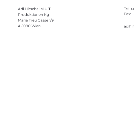
Adi Hirschal M.U.T
Tel: 
Fax: 
Produktionen Kg
Maria Treu Gasse 1/9
A-1080 Wien
adihi