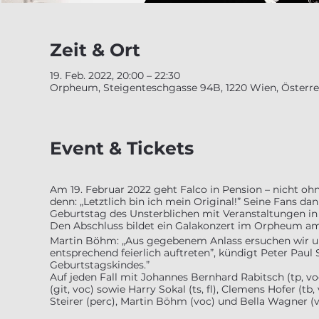
Zeit & Ort
19. Feb. 2022, 20:00 – 22:30
Orpheum, Steigenteschgasse 94B, 1220 Wien, Österre
Event & Tickets
Am 19. Februar 2022 geht Falco in Pension – nicht ohn
denn: „Letztlich bin ich mein Original!” Seine Fans d
Geburtstag des Unsterblichen mit Veranstaltungen i
Den Abschluss bildet ein Galakonzert im Orpheum am 
Martin Böhm: „Aus gegebenem Anlass ersuchen wir um
entsprechend feierlich auftreten”, kündigt Peter Paul
Geburtstagskindes.”
Auf jeden Fall mit Johannes Bernhard Rabitsch (tp, voc,
(git, voc) sowie Harry Sokal (ts, fl), Clemens Hofer (tb,
Steirer (perc), Martin Böhm (voc) und Bella Wagner (v
Weitere Gäste werden nicht ausgeschlossen.