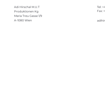
Adi Hirschal M.U.T
Tel: 
Fax: 
Produktionen Kg
Maria Treu Gasse 1/9
A-1080 Wien
adihi