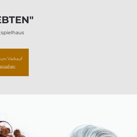
EBTEN"
tspielhaus
 zum Verkauf
 ansehen