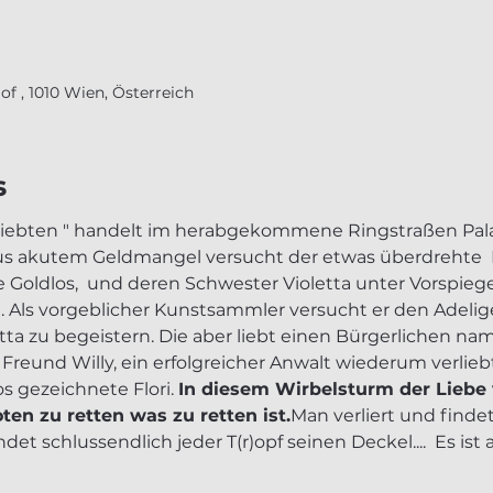
f , 1010 Wien, Österreich
s
rliebten " handelt im herabgekommene Ringstraßen Palais
us akutem Geldmangel versucht der etwas überdrehte  
e Goldlos,  und deren Schwester Violetta unter Vorspieg
 Als vorgeblicher Kunstsammler versucht er den Adelige
ta zu begeistern. Die aber liebt einen Bürgerlichen na
eund Willy, ein erfolgreicher Anwalt wiederum verliebt 
s gezeichnete Flori. 
In diesem Wirbelsturm der Liebe 
en zu retten was zu retten ist.
Man verliert und findet
det schlussendlich jeder T(r)opf seinen Deckel....  Es is