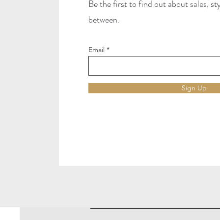
Be the first to find out about sales, s
between.
Email
Sign Up