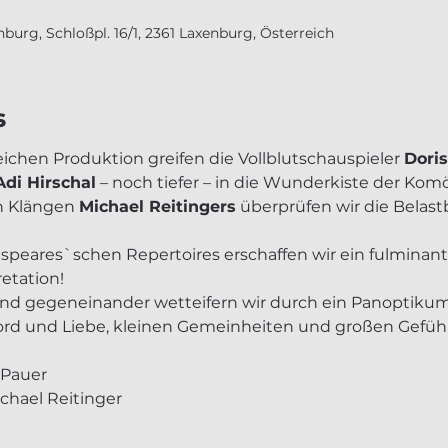
burg, Schloßpl. 16/1, 2361 Laxenburg, Österreich
s
eichen Produktion greifen die Vollblutschauspieler 
Doris
di Hirschal
 – noch tiefer – in die Wunderkiste der Komö
n Klängen 
Michael Reitingers
 überprüfen wir die Belast
peares`schen Repertoires erschaffen wir ein fulminante
retation!
 und gegeneinander wetteifern wir durch ein Panoptiku
Mord und Liebe, kleinen Gemeinheiten und großen Gefühl
 Pauer
chael Reitinger