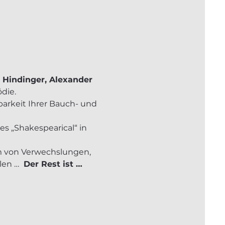
 Hindinger, Alexander 
die.
barkeit Ihrer Bauch- und 
s „Shakespearical“ in 
m von Verwechslungen, 
en … 
 Der Rest ist … 