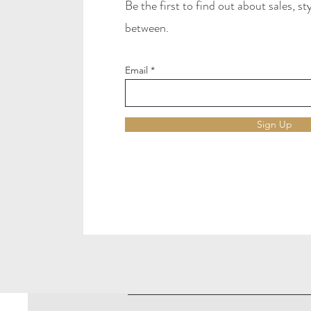
Be the first to find out about sales, s
between.
Email
Sign Up