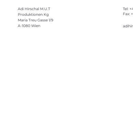
Adi Hirschal M.U.T
Tel: 
Fax: 
Produktionen Kg
Maria Treu Gasse 1/9
A-1080 Wien
adihi