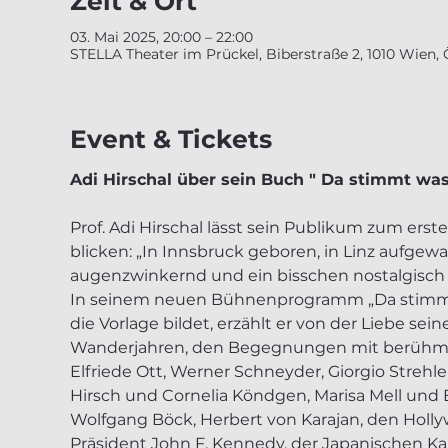
Zeit & Ort
03. Mai 2025, 20:00 – 22:00
STELLA Theater im Prückel, Biberstraße 2, 1010 Wien, 
Event & Tickets
Adi Hirschal über sein Buch " Da stimmt was
Prof. Adi Hirschal lässt sein Publikum zum erst
blicken: „In Innsbruck geboren, in Linz aufgew
augenzwinkernd und ein bisschen nostalgisch ü
In seinem neuen Bühnenprogramm „Da stimmt w
die Vorlage bildet, erzählt er von der Liebe se
Wanderjahren, den Begegnungen mit berühmte
Elfriede Ott, Werner Schneyder, Giorgio Strehle
Hirsch und Cornelia Köndgen, Marisa Mell und Er
Wolfgang Böck, Herbert von Karajan, den Hol
Präsident John F. Kennedy, der Japanischen Ka