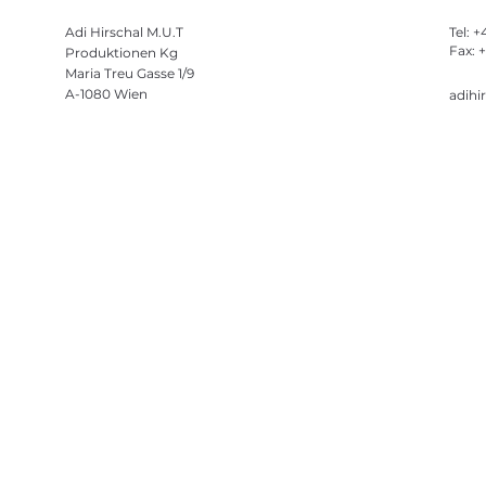
Adi Hirschal M.U.T
Tel: 
Fax: 
Produktionen Kg
Maria Treu Gasse 1/9
A-1080 Wien
adihi