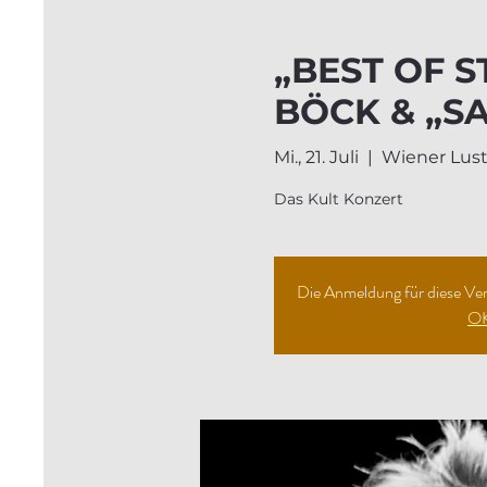
„BEST OF S
BÖCK & „S
Mi., 21. Juli
  |  
Wiener Lust
Das Kult Konzert
Die Anmeldung für diese Vera
O