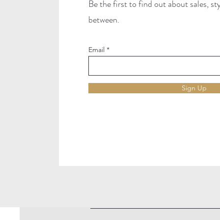
Be the first to find out about sales, s
between.
Email
Sign Up