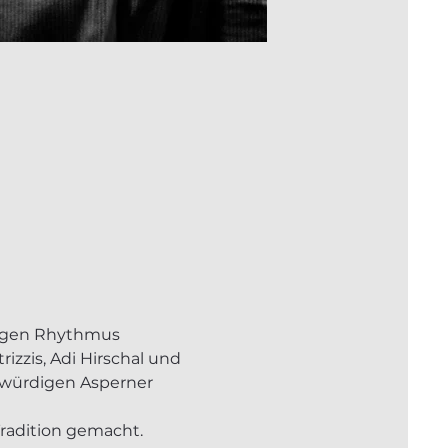
tigen Rhythmus 
izzis, Adi Hirschal und 
rwürdigen Asperner 
Tradition gemacht. 