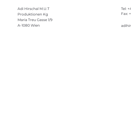
Adi Hirschal M.U.T
Tel: 
Fax: 
Produktionen Kg
Maria Treu Gasse 1/9
A-1080 Wien
adihi